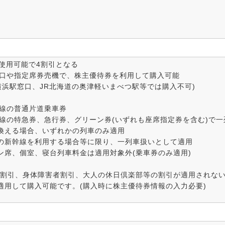
使用可能で4割引となる
窓口や指定席券売機で、株主優待券を利用して購入可能
横浜駅窓口、JR北海道の奥津軽いまべつ駅等では購入不可)
路線の普通片道乗車券
路線の特急券、急行券、グリーン券(いずれも座席指定券を含む)で
換える場合、いずれかの列車のみ適用
の新幹線を利用する場合等に限り、一列車扱いとして適用
ン席、個室、寝台列車料金は適用対象外(乗車券のみ適用)
継割引、身体障害者割引、大人の休日倶楽部等の割引が適用されない
適用して購入可能です。(購入時に株主優待券情報の入力必要)