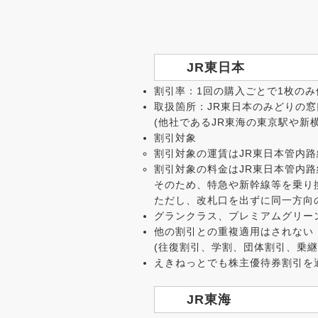
JR東日本
割引率：1回の購入ごとで1枚のみ
取扱箇所：JR東日本のみどりの
(他社であるJR東海の東京駅や新
割引対象
割引対象の運賃はJR東日本管内
割引対象の料金はJR東日本管内
そのため、特急や新幹線等を乗り
ただし、改札口を出ずに同一方向
グランクラス、プレミアムグリー
他の割引との重複適用はされない
(往復割引、学割、団体割引、乗
えきねっとでも株主優待券割引を
JR東海