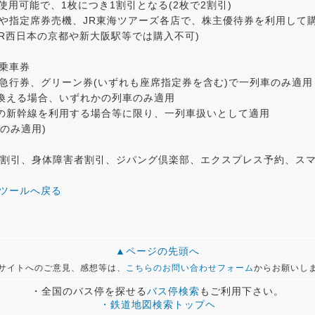
使用可能で、1枚につき1割引となる(2枚で2割引)
口や指定席券売機、JR東海ツアーズ各店で、株主優待券を利用して
JR西日本の京都や新大阪駅等では購入不可)
乗車券
急行券、グリーン券(いずれも座席指定券を含む)で一列車のみ適用
換える場合、いずれかの列車のみ適用
の新幹線を利用する場合等に限り、一列車扱いとして適用
のみ適用)
継割引、身体障害者割引、ジパング倶楽部、エクスプレス予約、スマ
算ツールへ戻る
▲ページの先頭へ
サイトへのご意見、感想等は、
こちらのお問い合わせフォーム
からお願いし
・全国のバス停を探せる
バス停検索
もご利用下さい。
・鉄道地図検索トップヘ