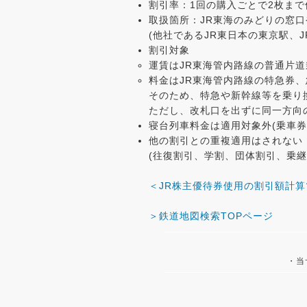
割引率：1回の購入ごとで2枚まで
取扱箇所：JR東海のみどりの窓
(他社であるJR東日本の東京駅、
割引対象
運賃はJR東海管内路線の普通片道
料金はJR東海管内路線の特急券、
そのため、特急や新幹線等を乗り
ただし、改札口を出ずに同一方向
寝台列車料金は適用対象外(乗車券
他の割引との重複適用はされない
(往復割引、学割、団体割引、乗
＜JR株主優待券使用の割引額計
＞鉄道地図検索TOPページ
・当